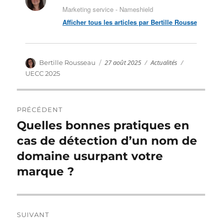
Marketing service - Nameshield
Afficher tous les articles par Bertille Rousseau
Publié
Catégories
Auteur
27 août 2025
Actualités
Étiquettes
Bertille Rousseau
le
UECC 2025
Navigation
PRÉCÉDENT
de
Quelles bonnes pratiques en
Publication
précédente :
cas de détection d’un nom de
l’article
domaine usurpant votre
marque ?
SUIVANT