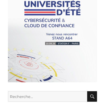
RE
Recherche
pour :