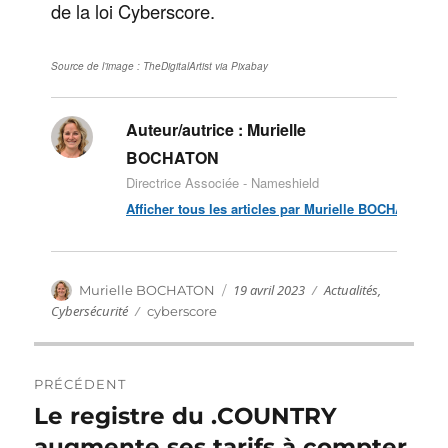
de la loi Cyberscore.
Source de l’image : TheDigitalArtist via Pixabay
Auteur/autrice :
Murielle
BOCHATON
Directrice Associée - Nameshield
Afficher tous les articles par Murielle BOCHATON
Publié
Catégories
Auteur
19 avril 2023
Actualités
,
Murielle BOCHATON
le
Cybersécurité
Étiquettes
cyberscore
Navigation
PRÉCÉDENT
de
Le registre du .COUNTRY
Publication
précédente :
augmente ses tarifs à compter