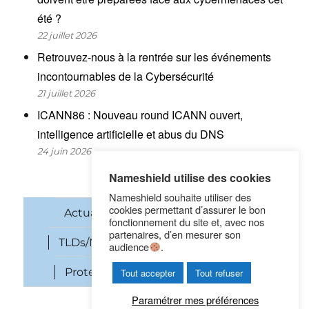
été ?
22 juillet 2026
Retrouvez-nous à la rentrée sur les événements
incontournables de la Cybersécurité
21 juillet 2026
ICANN86 : Nouveau round ICANN ouvert,
intelligence artificielle et abus du DNS
24 juin 2026
Nameshield utilise des cookies
Nameshield souhaite utiliser des
cookies permettant d’assurer le bon
Actualités
Noms de domaine
fonctionnement du site et, avec nos
partenaires, d’en mesurer son
TLDs/New gTLDs
Cybersécurité
audience
.
Protection des marques
SEO
Tout accepter
Tout refuser
Paramétrer mes préférences