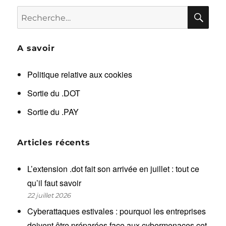
RE
Recherche
pour :
A savoir
Politique relative aux cookies
Sortie du .DOT
Sortie du .PAY
Articles récents
L’extension .dot fait son arrivée en juillet : tout ce
qu’il faut savoir
22 juillet 2026
Cyberattaques estivales : pourquoi les entreprises
doivent être préparées face aux cybermenaces cet