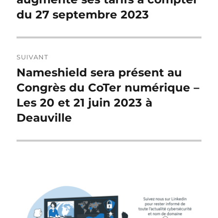
l’article
du 27 septembre 2023
SUIVANT
Nameshield sera présent au
Publication
suivante :
Congrès du CoTer numérique –
Les 20 et 21 juin 2023 à
Deauville