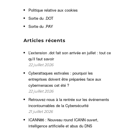
e
Politique relative aux cookies
-
t
Sortie du .DOT
Sortie du .PAY
Articles récents
L’extension .dot fait son arrivée en juillet : tout ce
s
qu’il faut savoir
a
22 juillet 2026
Cyberattaques estivales : pourquoi les
entreprises doivent être préparées face aux
:
cybermenaces cet été ?
22 juillet 2026
Retrouvez-nous à la rentrée sur les événements
incontournables de la Cybersécurité
21 juillet 2026
ICANN86 : Nouveau round ICANN ouvert,
intelligence artificielle et abus du DNS