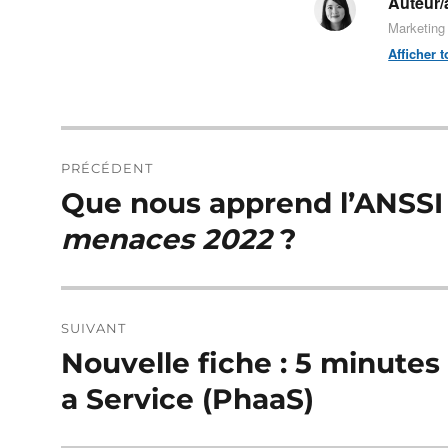
Auteur/a
Marketing
Afficher t
Navigation
PRÉCÉDENT
de
Que nous apprend l’ANSSI
Publication
précédente :
l’article
menaces 2022
?
SUIVANT
Nouvelle fiche : 5 minute
Publication
suivante :
a Service (PhaaS)