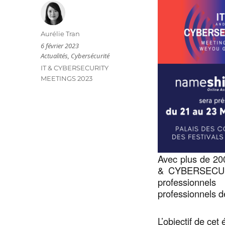
Auteur
Aurélie Tran
Publié
6 février 2023
le
Catégories
Actualités
,
Cybersécurité
Étiquettes
IT & CYBERSECURITY
MEETINGS 2023
Avec plus de 200
& CYBERSECURI
professionnels
professionnels de
L’objectif de ce