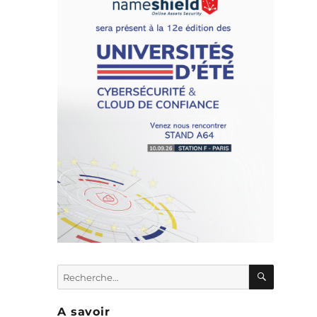
T
x
x
RECHER
Recherche
pour :
s
A savoir