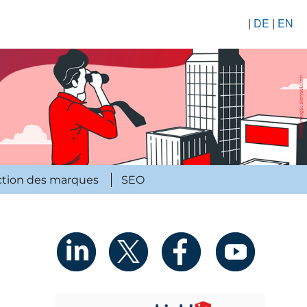
|
DE
|
EN
ction des marques
SEO