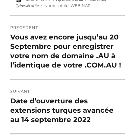
le
Cybersécurité
Étiquettes
Nameshield
,
WEBINAR
Navigation
PRÉCÉDENT
de
Vous avez encore jusqu’au 20
Publication
précédente :
Septembre pour enregistrer
l’article
votre nom de domaine .AU à
l’identique de votre .COM.AU !
SUIVANT
Date d’ouverture des
Publication
suivante :
extensions turques avancée
au 14 septembre 2022