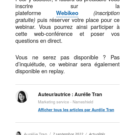
inscrire sur la
plateforme
Webikeo
(inscription
gratuite)
puis réserver votre place pour ce
webinar. Vous pourrez ainsi participer à
cette web-conférence et poser vos
questions en direct.
Vous ne serez pas disponible ? Pas
d’inquiétude, ce webinar sera également
disponible en replay.
Auteur/autrice :
Aurélie Tran
Marketing service - Nameshield
Afficher tous les articles par Aurélie Tran
Publié
Catégories
Auteur
7 septembre 2022
Actualités
,
Aurélie Tran