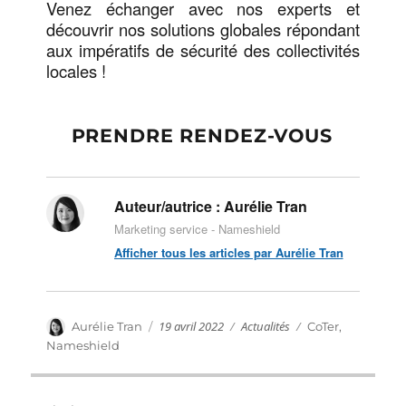
Venez échanger avec nos experts et
découvrir nos solutions globales répondant
aux impératifs de sécurité des collectivités
locales !
PRENDRE RENDEZ-VOUS
Auteur/autrice :
Aurélie Tran
Marketing service - Nameshield
Afficher tous les articles par Aurélie Tran
Publié
Catégories
Auteur
19 avril 2022
Actualités
Étiquettes
Aurélie Tran
CoTer
,
le
Nameshield
Navigation