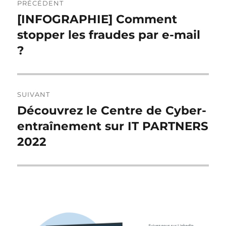
PRÉCÉDENT
de
[INFOGRAPHIE] Comment
Publication
précédente :
stopper les fraudes par e-mail
l’article
?
SUIVANT
Découvrez le Centre de Cyber-
Publication
suivante :
entraînement sur IT PARTNERS
2022