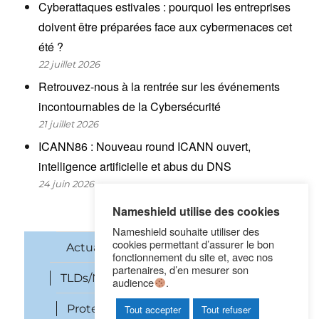
Cyberattaques estivales : pourquoi les entreprises
doivent être préparées face aux cybermenaces cet
été ?
22 juillet 2026
Retrouvez-nous à la rentrée sur les événements
incontournables de la Cybersécurité
21 juillet 2026
ICANN86 : Nouveau round ICANN ouvert,
intelligence artificielle et abus du DNS
24 juin 2026
Nameshield utilise des cookies
Nameshield souhaite utiliser des
cookies permettant d’assurer le bon
Actualités
Noms de domaine
fonctionnement du site et, avec nos
partenaires, d’en mesurer son
TLDs/New gTLDs
Cybersécurité
audience
.
Protection des marques
SEO
Tout accepter
Tout refuser