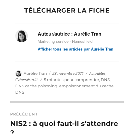
TÉLÉCHARGER LA FICHE
Auteur/autrice :
Aurélie Tran
Marketing service - Nameshield
Afficher tous les articles par Aurélie Tran
Publié
Catégories
Auteur
23 novembre 2021
Actualités
,
Aurélie Tran
le
Cybersécurité
Étiquettes
5 minutes pour comprendre
,
DNS
,
DNS cache poisoning
,
empoisonnement du cache
DNS
Navigation
PRÉCÉDENT
de
NIS2 : à quoi faut-il s’attendre
Publication
précédente :
?
l’article