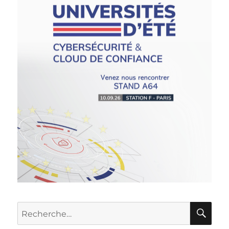
RE
Recherche
pour :