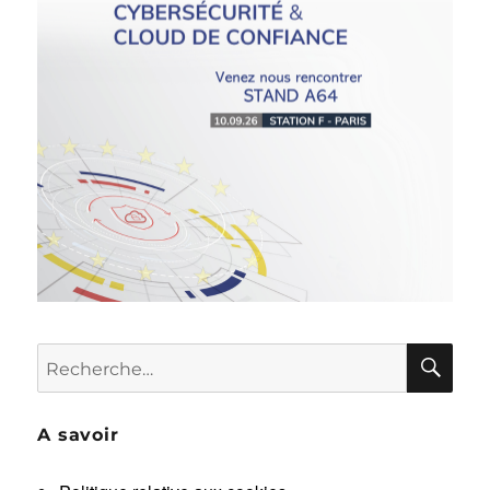
RE
Recherche
pour :
A savoir