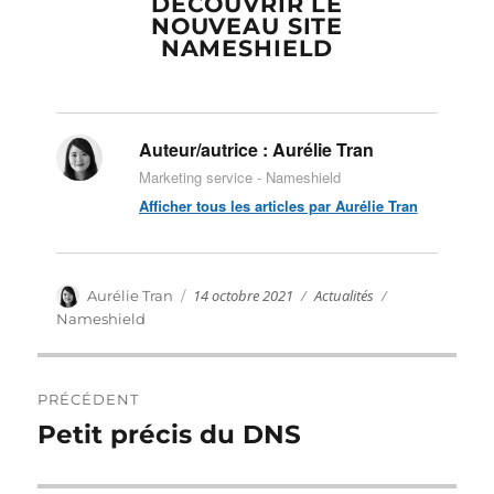
DÉCOUVRIR LE
NOUVEAU SITE
NAMESHIELD
Auteur/autrice :
Aurélie Tran
Marketing service - Nameshield
Afficher tous les articles par Aurélie Tran
Publié
Catégories
Auteur
14 octobre 2021
Actualités
Étiquettes
Aurélie Tran
le
Nameshield
Navigation
PRÉCÉDENT
de
Petit précis du DNS
Publication
précédente :
l’article