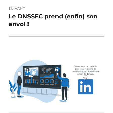
SUIVANT
Le DNSSEC prend (enfin) son
Publication
suivante :
envol !