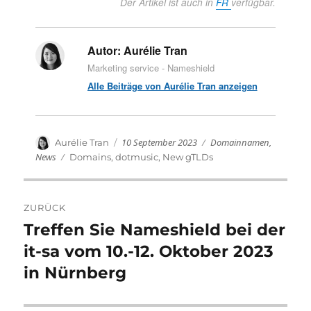
Der Artikel ist auch in
FR
verfügbar.
Autor:
Aurélie Tran
Marketing service - Nameshield
Alle Beiträge von Aurélie Tran anzeigen
Veröffentlicht
Kategorien
Autor
10 September 2023
Domainnamen
,
Aurélie Tran
am
News
Schlagwörter
Domains
,
dotmusic
,
New gTLDs
Beitragsnavigation
ZURÜCK
Treffen Sie Nameshield bei der
Vorheriger
Beitrag:
it-sa vom 10.-12. Oktober 2023
in Nürnberg