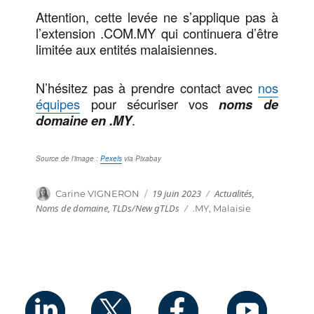
Attention, cette levée ne s’applique pas à
l’extension .COM.MY qui continuera d’être
limitée aux entités malaisiennes.
N’hésitez pas à prendre contact avec
nos
équipes
pour sécuriser vos
noms de
domaine en .MY
.
Source de l’image :
Pexels
via Pixabay
Publié
Catégories
Auteur
19 juin 2023
Actualités
,
Carine VIGNERON
le
Noms de domaine
,
TLDs/New gTLDs
Étiquettes
.MY
,
Malaisie