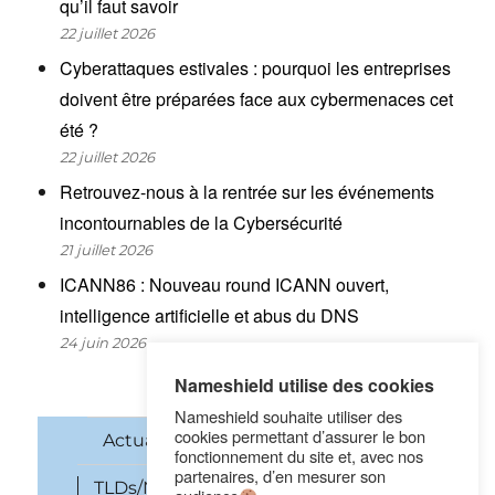
qu’il faut savoir
22 juillet 2026
Cyberattaques estivales : pourquoi les entreprises
doivent être préparées face aux cybermenaces cet
été ?
22 juillet 2026
Retrouvez-nous à la rentrée sur les événements
incontournables de la Cybersécurité
21 juillet 2026
ICANN86 : Nouveau round ICANN ouvert,
intelligence artificielle et abus du DNS
24 juin 2026
Nameshield utilise des cookies
Nameshield souhaite utiliser des
cookies permettant d’assurer le bon
Actualités
Noms de domaine
fonctionnement du site et, avec nos
partenaires, d’en mesurer son
TLDs/New gTLDs
Cybersécurité