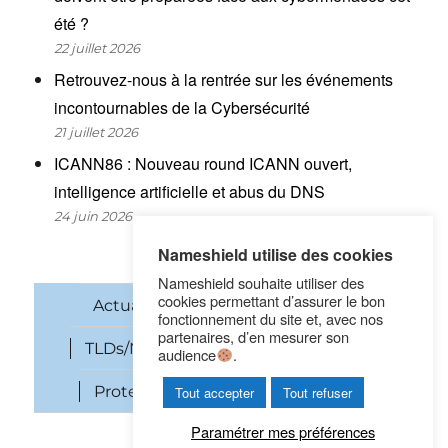
été ?
22 juillet 2026
Retrouvez-nous à la rentrée sur les événements
incontournables de la Cybersécurité
21 juillet 2026
ICANN86 : Nouveau round ICANN ouvert,
intelligence artificielle et abus du DNS
24 juin 2026
Nameshield utilise des cookies
Nameshield souhaite utiliser des
cookies permettant d’assurer le bon
Actualités
Noms de domaine
fonctionnement du site et, avec nos
partenaires, d’en mesurer son
TLDs/New gTLDs
Cybersécurité
audience
.
Protection des marques
SEO
Tout accepter
Tout refuser
Paramétrer mes préférences