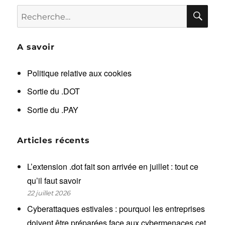
RE
Recherche
pour :
A savoir
Politique relative aux cookies
Sortie du .DOT
Sortie du .PAY
Articles récents
L’extension .dot fait son arrivée en juillet : tout ce
qu’il faut savoir
22 juillet 2026
Cyberattaques estivales : pourquoi les entreprises
doivent être préparées face aux cybermenaces cet