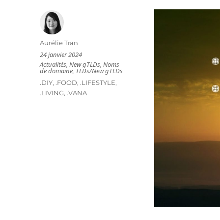
Auteur
Aurélie Tran
Publié
24 janvier 2024
le
Catégories
Actualités
,
New gTLDs
,
Noms
de domaine
,
TLDs/New gTLDs
Étiquettes
.DIY
,
.FOOD
,
.LIFESTYLE
,
.LIVING
,
.VANA