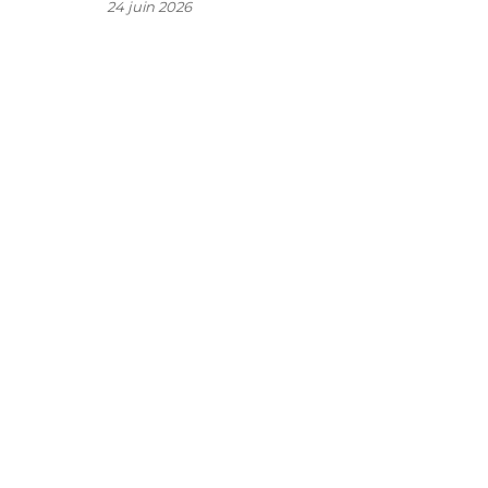
24 juin 2026
r
s
e
u
e
t
e