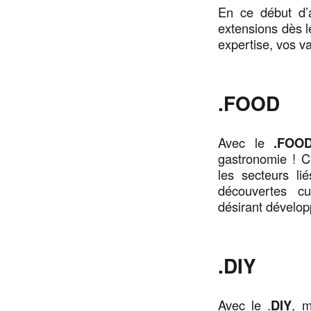
En ce début d’a
extensions dès l
expertise, vos va
.FOOD
Avec le
.FOO
gastronomie ! C
les secteurs li
découvertes cu
désirant dévelop
.DIY
Avec le .
DIY
, m