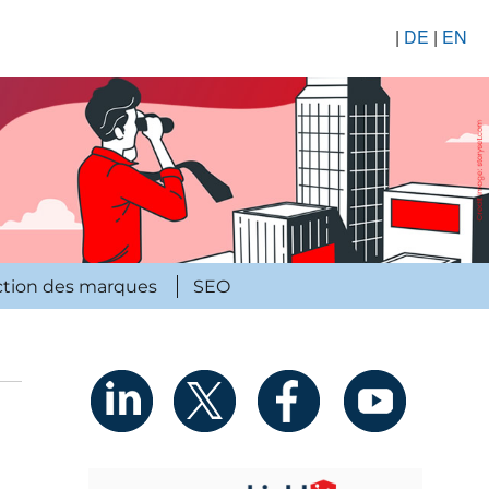
|
DE
|
EN
ction des marques
SEO