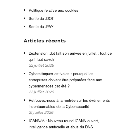
s
Politique relative aux cookies
e
Sortie du .DOT
Sortie du .PAY
Articles récents
L’extension .dot fait son arrivée en juillet : tout ce
a
qu’il faut savoir
r
22 juillet 2026
e
Cyberattaques estivales : pourquoi les
s
entreprises doivent être préparées face aux
cybermenaces cet été ?
22 juillet 2026
Retrouvez-nous à la rentrée sur les événements
incontournables de la Cybersécurité
21 juillet 2026
ICANN86 : Nouveau round ICANN ouvert,
intelligence artificielle et abus du DNS
e