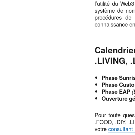
l’utilité du Web3
système de noms
procédures de 
connaissance en
Calendrie
.LIVING, 
Phase Sunri
Phase Custo
Phase EAP
(
Ouverture gé
Pour toute ques
.FOOD, .DIY, .L
votre
consultant