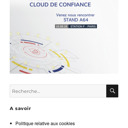
RE
Recherche
pour :
A savoir
Politique relative aux cookies