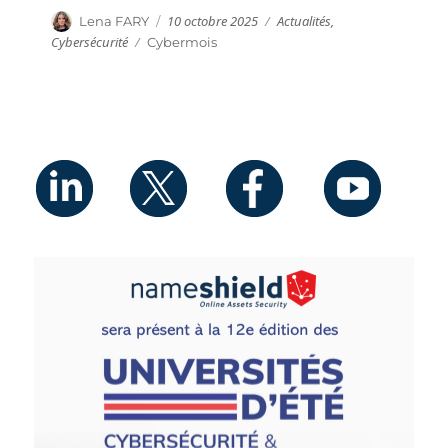
Publié
Catégories
Auteur
10 octobre 2025
Actualités
,
Lena FARY
le
Cybersécurité
Étiquettes
Cybermois