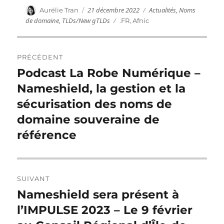
Publié
Catégories
Auteur
21 décembre 2022
Actualités
,
Noms
Aurélie Tran
le
de domaine
,
TLDs/New gTLDs
Étiquettes
.FR
,
Afnic
Navigation
PRÉCÉDENT
de
Podcast La Robe Numérique –
Publication
précédente :
Nameshield, la gestion et la
l’article
sécurisation des noms de
domaine souveraine de
référence
SUIVANT
Nameshield sera présent à
Publication
suivante :
l’IMPULSE 2023 – Le 9 février