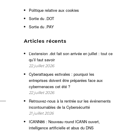
t
Politique relative aux cookies
Sortie du .DOT
e
Sortie du .PAY
a
u
Articles récents
L’extension .dot fait son arrivée en juillet : tout ce
qu’il faut savoir
22 juillet 2026
Cyberattaques estivales : pourquoi les
entreprises doivent être préparées face aux
cybermenaces cet été ?
22 juillet 2026
Retrouvez-nous à la rentrée sur les événements
incontournables de la Cybersécurité
21 juillet 2026
ICANN86 : Nouveau round ICANN ouvert,
intelligence artificielle et abus du DNS