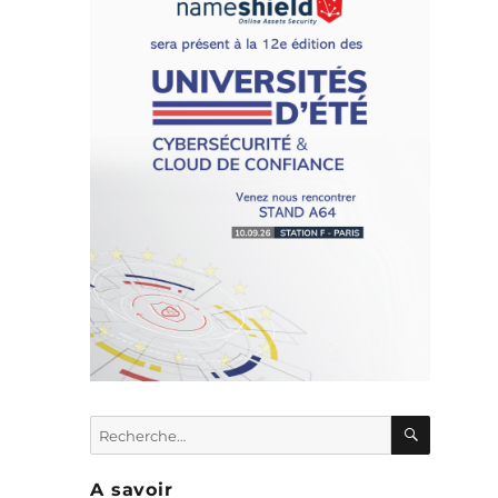
n
r
RECHER
Recherche
pour :
e
A savoir