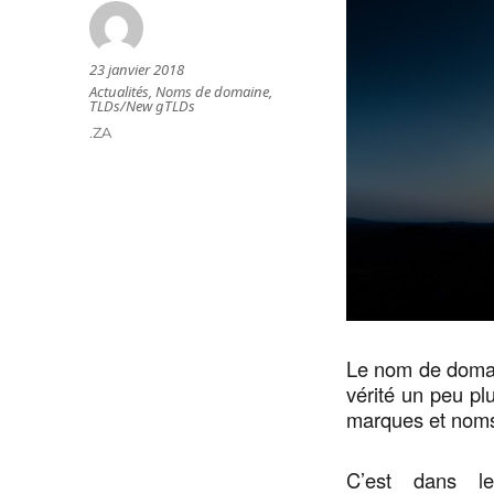
Publié
23 janvier 2018
Auteur
le
Catégories
Actualités
,
Noms de domaine
,
TLDs/New gTLDs
Étiquettes
.ZA
Le nom de domain
vérité un peu pl
marques et nom
C’est dans le