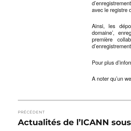
d’enregistremen
avec le registre
Ainsi, les dép
domaine’, enreg
première coll
d’enregistrement
Pour plus d’info
A noter qu’un we
Navigation
PRÉCÉDENT
de
Actualités de l’ICANN sou
Publication
précédente :