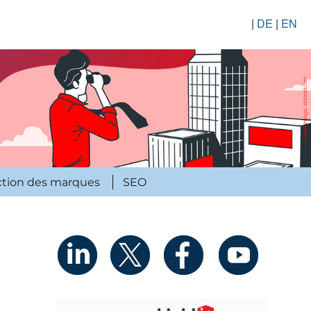
|
DE
|
EN
ction des marques
SEO