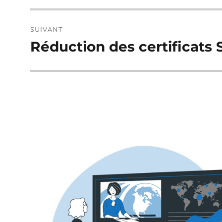
l’article
SUIVANT
Réduction des certificats
Publication
suivante :