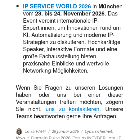
IP SERVICE WORLD 2026
in
Münche
n
vom
23. bis 24. November 2026
. Das
Event vereint internationale IP-
Expert:innen, um Innovationen rund um
KI, Automatisierung und moderne IP-
Strategien zu diskutieren. Hochkarätige
Speaker, interaktive Formate und eine
große Fachausstellung bieten
praxisnahe Einblicke und wertvolle
Networking-Möglichkeiten.
Wenn Sie Fragen zu unseren Lösungen
haben oder uns bei einer dieser
Veranstaltungen treffen möchten, zögern
Sie nicht,
uns zu kontaktieren.
Unsere
Teams beantworten gerne Ihre Anfragen.
Veröffentlicht
Kategorien
Autor
29 Januar 2026
Cybersicherheit
,
Lena FARY
am
News
Schlagwörter
Domain Pulse 2026
,
Forum INCYBER
,
inta
,
IP