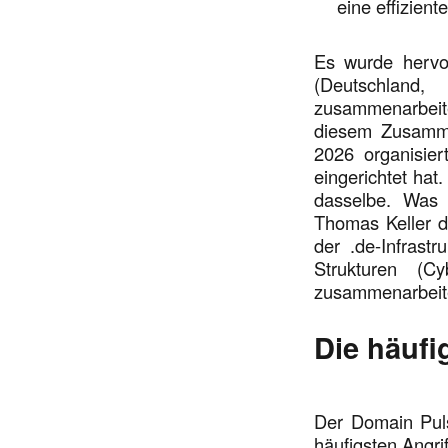
eine effizient
Es wurde hervo
(Deutschland
zusammenarbeite
diesem Zusamme
2026 organisie
eingerichtet hat
dasselbe. Was D
Thomas Keller d
der .de-Infrast
Strukturen (Cy
zusammenarbeit
Die häufi
Der Domain Puls
häufigsten Angri