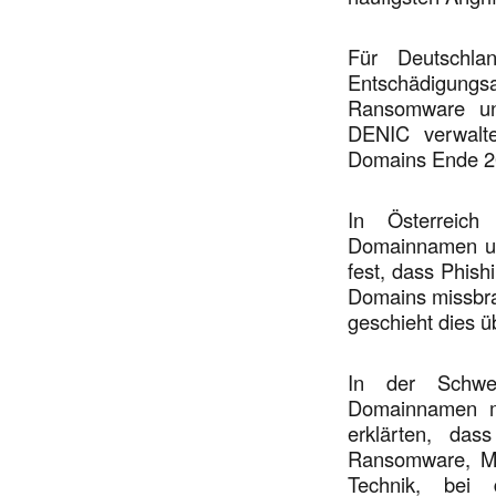
Für Deutschl
Entschädigungs
Ransomware un
DENIC verwalte
Domains Ende 20
In Österreich 
Domainnamen unt
fest, dass Phish
Domains missbr
geschieht dies 
In der Schwei
Domainnamen mi
erklärten, das
Ransomware, Mal
Technik, bei 