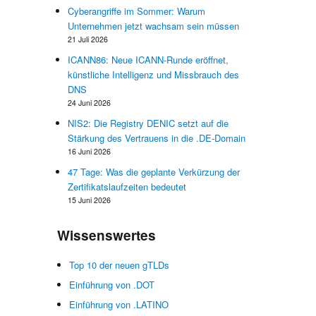
e
Cyberangriffe im Sommer: Warum
l
Unternehmen jetzt wachsam sein müssen
n
21 Juli 2026
r
ICANN86: Neue ICANN-Runde eröffnet,
künstliche Intelligenz und Missbrauch des
DNS
24 Juni 2026
4
NIS2: Die Registry DENIC setzt auf die
)
Stärkung des Vertrauens in die .DE-Domain
e
16 Juni 2026
e
47 Tage: Was die geplante Verkürzung der
n
Zertifikatslaufzeiten bedeutet
m
15 Juni 2026
r
r
Wissenswertes
g
Top 10 der neuen gTLDs
Einführung von .DOT
Einführung von .LATINO