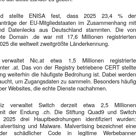
and stellte ENISA fest, dass 2025 23,4 % de
anträge der EU-Mitgliedstaaten im Zusammenhang mi
d Datenlecks aus Deutschland stammten. Die vo
te Domain .de war mit 17,6 Millionen registrierte
25 die weltweit zweitgrößte Länderkennung.
verwaltet Nic.at etwa 1,5 Millionen registriert
er .at. Das von der Registry betriebene CERT stellt
ing weiterhin die häufigste Bedrohung ist. Dabei werde
aucht, um Zugangsdaten zu sammeln. Besonders häufi
über Websites, die echte Dienste nachahmen.
z verwaltet Switch derzeit etwa 2,5 Millione
t der Endung .ch. Die Stiftung Quad9 und Switc
s 2025 drei Hauptbedrohungen identifiziert wurden
vertising und Malware. Malvertising bezeichnet ein
der schädlicher Code in legitime Werbebanne