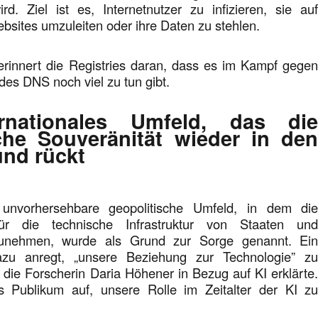
rd. Ziel ist es, Internetnutzer zu infizieren, sie au
bsites umzuleiten oder ihre Daten zu stehlen.
 erinnert die Registries daran, dass es im Kampf gege
es DNS noch viel zu tun gibt.
rnationales Umfeld, das di
che Souveränität wieder in de
und rückt
 unvorhersehbare geopolitische Umfeld, in dem di
ür die technische Infrastruktur von Staaten un
unehmen, wurde als Grund zur Sorge genannt. Ei
azu anregt, „unsere Beziehung zur Technologie” z
die Forscherin Daria Höhener in Bezug auf KI erklärte
s Publikum auf, unsere Rolle im Zeitalter der KI z