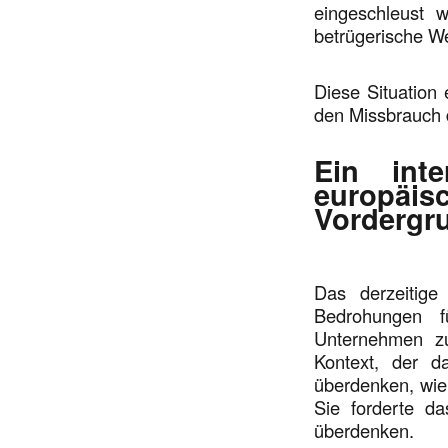
eingeschleust wi
betrügerische We
Diese Situation
den Missbrauch d
Ein inte
europäis
Vordergr
Das derzeitige
Bedrohungen f
Unternehmen z
Kontext, der d
überdenken, wie 
Sie forderte da
überdenken.