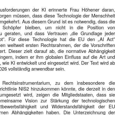
usforderungen der KI erinnerte Frau Höhener daran
sorgen müssen, dass diese Technologie der Menschhei
umgekehrt. Aus diesem Grund ist es notwendig, dass di
 Schöpfer bleiben, um nicht in die Position vo
u geraten, und dass Vertrauen „die Grundlage jede
ibt”. Für diese Technologie hat die EU den „AI Act
den weltweit ersten Rechtsrahmen, der die Vorschrifte
ert. Dieser zielt darauf ab, die normative Abhängigkei
ingern, indem er ihm globalen Einfluss auf die Art un
, wie KI entwickelt und eingesetzt wird. Der Text wird a
026 vollständig anwendbar sein.
Rechtsinstrumentarium, zu dem insbesondere di
richtlinie NIS2 hinzukommen könnte, die derzeit in de
 umgesetzt wird, zeigen die Mitgliedstaaten, dass si
emeinsame Vision zur Stärkung der technologische
tbewerbsfähigkeit und Widerstandsfähigkeit der E
rnen Abhängigkeiten haben. Die Unterzeichnung de