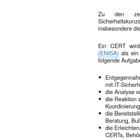
Zu den zent
Sicherheitskonz
insbesondere di
Ein CERT wir
(ENISA)
als ein 
folgende Aufgab
Entgegennah
mit IT-Sicherh
die Analyse v
die Reaktion 
Koordinierun
die Bereitste
Beratung, Bul
die Erleichte
CERTs, Behörd