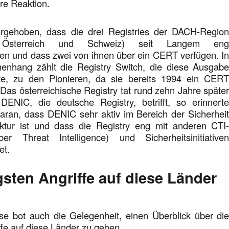
ere Reaktion.
rgehoben, dass die drei Registries der DACH-Regio
, Österreich und Schweiz) seit Langem en
n und dass zwei von ihnen über ein CERT verfügen. I
nhang zählt die Registry Switch, die diese Ausgab
rte, zu den Pionieren, da sie bereits 1994 ein CER
. Das österreichische Registry tat rund zehn Jahre späte
ENIC, die deutsche Registry, betrifft, so erinnert
aran, dass DENIC sehr aktiv im Bereich der Sicherhei
ruktur ist und dass die Registry eng mit anderen CTI
ber Threat Intelligence) und Sicherheitsinitiative
et.
gsten Angriffe auf diese Länder
e bot auch die Gelegenheit, einen Überblick über di
ffe auf diese Länder zu geben.