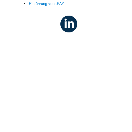
Einführung von .PAY
n
e
t
s