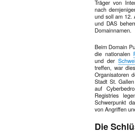
Träger von Inte
nach demjenigen
und soll am 12. 
und DAS beher
Domainnamen.
Beim Domain Puls
die nationalen
und der
Schwei
treffen, war di
Organisatoren d
Stadt St. Gallen
auf Cyberbedro
Registries leg
Schwerpunkt da
von Angriffen un
Die Schlü