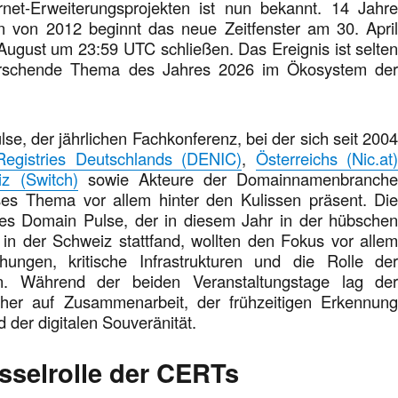
rnet-Erweiterungsprojekten ist nun bekannt. 14 Jahr
 von 2012 beginnt das neue Zeitfenster am 30. Apri
August um 23:59 UTC schließen. Das Ereignis ist selte
rschende Thema des Jahres 2026 im Ökosystem de
e, der jährlichen Fachkonferenz, bei der sich seit 200
Registries Deutschlands (DENIC)
,
Österreichs (Nic.at
z (Switch)
sowie Akteure der Domainnamenbranch
eses Thema vor allem hinter den Kulissen präsent. Di
es Domain Pulse, der in diesem Jahr in der hübsche
 in der Schweiz stattfand, wollten den Fokus vor alle
hungen, kritische Infrastrukturen und die Rolle de
en. Während der beiden Veranstaltungstage lag de
her auf Zusammenarbeit, der frühzeitigen Erkennun
d der digitalen Souveränität.
sselrolle der CERTs