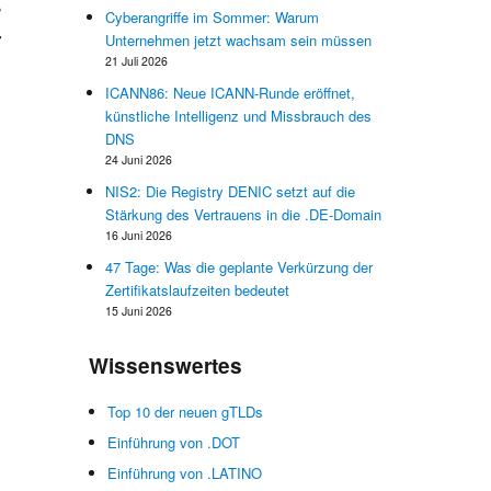
S
Cyberangriffe im Sommer: Warum
r
Unternehmen jetzt wachsam sein müssen
n
21 Juli 2026
ICANN86: Neue ICANN-Runde eröffnet,
künstliche Intelligenz und Missbrauch des
DNS
24 Juni 2026
NIS2: Die Registry DENIC setzt auf die
e
Stärkung des Vertrauens in die .DE-Domain
e
16 Juni 2026
47 Tage: Was die geplante Verkürzung der
Zertifikatslaufzeiten bedeutet
15 Juni 2026
e
r
Wissenswertes
s
Top 10 der neuen gTLDs
Einführung von .DOT
r
Einführung von .LATINO
-