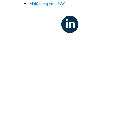
.
Einführung von .PAY
s
t
-
r
n
s
,
r
r
e
.
f
,
r