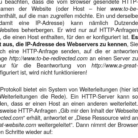
 zu beachten, dass die vom Browser gesendete HTTP
Namen der Website (oder Host – hier
www.to-be
 enthält, auf die man zugreifen möchte. Ein und derselb
damit eine IP-Adresse) kann nämlich Dutzend
Websites beherbergen. Er wird nur auf HTTP-Anfrage
, die einen Host enthalten, für den er konfiguriert ist.
E
ht aus, die IP-Adresse des Webservers zu kennen
, Si
h eine HTTP-Anfrage senden, auf die er antworte
rage
http://www.to-be-redirected.com
an einen Server z
nur für die Beantwortung von
http://www.a-great
iguriert ist, wird nicht funktionieren!
otokoll bietet ein System von Weiterleitungen (hier is
 Weiterleitungen die Rede). Ein HTTP-Server kann s
den, dass er einen Host an einen anderen weiterleitet
lsweise HTTP-Anfragen „Gib mir den Inhalt der Webseit
ected.com
“ erhält, antwortet er „Diese Ressource wird a
at-website.com
weitergeleitet“. Dann nimmt der Browse
n Schritte wieder auf: