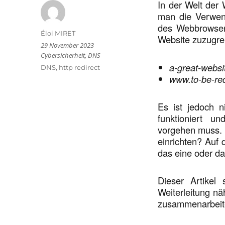
In der Welt der
man die Verwen
des Webbrowser
Autor
Éloi MIRET
Website zuzugrei
Veröffentlicht
29 November 2023
am
Kategorien
Cybersicherheit
,
DNS
a-great-webs
Schlagwörter
DNS
,
http redirect
www.to-be-re
Es ist jedoch n
funktioniert u
vorgehen muss. 
einrichten? Auf
das eine oder d
Dieser Artikel
Weiterleitung nä
zusammenarbeit