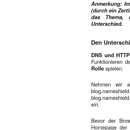
Anmerkung: Im
(durch ein Zert
das Thema, d
Unterschied.
Den Untersch
DNS und HTTP 
Funktionieren d
Rolle
spielen.
Nehmen wir al
blog.namesh
blog.nameshield
ein.
Bevor der Brow
Homepage der W