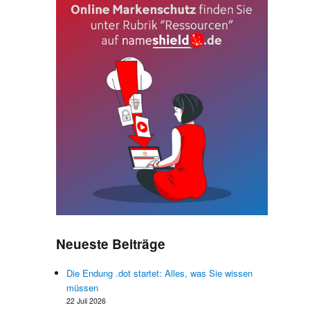
s
e
e
s
n
e
e
Neueste Beiträge
-
e
Die Endung .dot startet: Alles, was Sie wissen
müssen
22 Juli 2026