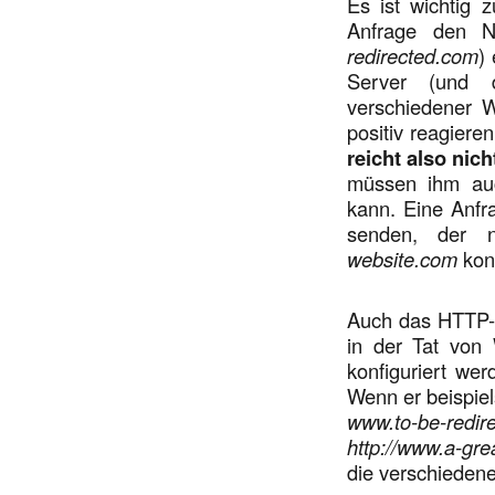
Es ist wichtig
Anfrage den 
redirected.com
)
Server (und 
verschiedener 
positiv reagieren
reicht also nic
müssen ihm auc
kann. Eine Anf
senden, der 
website.com
konf
Auch das HTTP-Pr
in der Tat von
konfiguriert wer
Wenn er beispie
www.to-be-redir
http://www.a-gre
die verschiedene