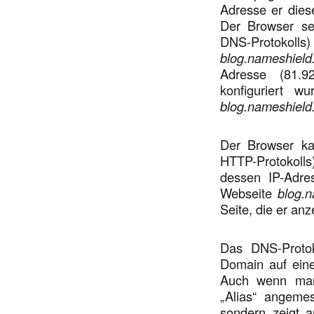
Adresse er dies
Der Browser se
DNS-Protokolls)
blog.nameshiel
Adresse (81.9
konfiguriert 
blog.nameshiel
Der Browser k
HTTP-Protokol
dessen IP-Adre
Webseite
blog.
Seite, die er anz
Das DNS-Protok
Domain auf ein
Auch wenn man 
„Alias“ angemes
sondern zeigt a