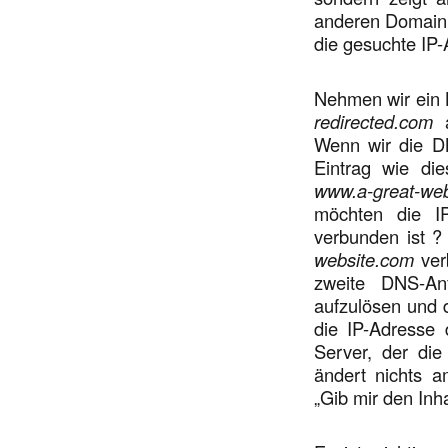
anderen Domain 
die gesuchte IP-
Nehmen wir ein 
redirected.com
a
Wenn wir die 
Eintrag wie di
www.a-great-we
möchten die I
verbunden ist ?
website.com
verb
zweite DNS-A
aufzulösen und 
die IP-Adresse 
Server, der di
ändert nichts 
„Gib mir den Inh