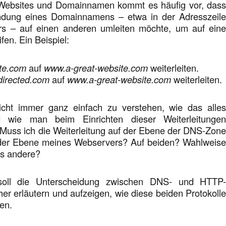
 Websites und Domainnamen kommt es häufig vor, das
dung eines Domainnamens – etwa in der Adresszeil
s – auf einen anderen umleiten möchte, um auf ein
fen. Ein Beispiel:
ite.com
auf
www.a-great-website.com
weiterleiten.
directed.com
auf
www.a-great-website.com
weiterleiten.
icht immer ganz einfach zu verstehen, wie das alle
nd wie man beim Einrichten dieser Weiterleitunge
Muss ich die Weiterleitung auf der Ebene der DNS-Zon
 der Ebene meines Webservers? Auf beiden? Wahlweis
as andere?
 soll die Unterscheidung zwischen DNS- und HTTP
her erläutern und aufzeigen, wie diese beiden Protokoll
en.