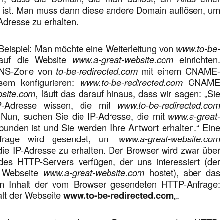
ist. Man muss dann diese andere Domain auflösen, u
Adresse zu erhalten.
Beispiel: Man möchte eine Weiterleitung von
www.to-be
uf die Website
www.a-great-website.com
einrichten
DNS-Zone von
to-be-redirected.com
mit einem CNAME
esem konfigurieren:
www.to-be-redirected.com
CNAM
bsite.com
, läuft das darauf hinaus, dass wir sagen: „Si
P-Adresse wissen, die mit
www.to-be-redirected.co
 Nun, suchen Sie die IP-Adresse, die mit
www.a-great
unden ist und Sie werden Ihre Antwort erhalten.“ Ein
nfrage wird gesendet, um
www.a-great-website.co
die IP-Adresse zu erhalten. Der Browser wird zwar übe
des HTTP-Servers verfügen, der uns interessiert (de
e Webseite
www.a-great-website.com
hostet), aber da
am Inhalt der vom Browser gesendeten HTTP-Anfrage
alt der Webseite
www.to-be-redirected.com
„.