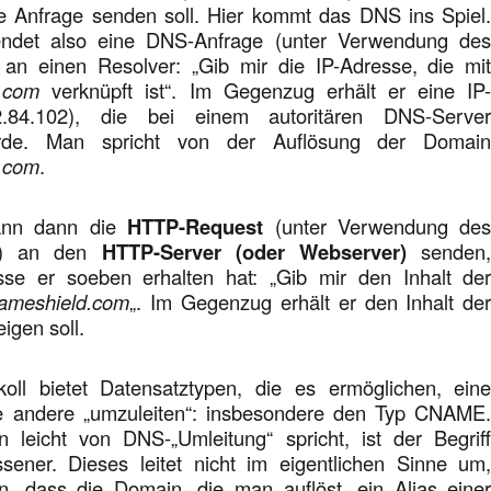
e Anfrage senden soll. Hier kommt das DNS ins Spiel
ndet also eine DNS-Anfrage (unter Verwendung de
 an einen Resolver: „Gib mir die IP-Adresse, die mi
d.com
verknüpft ist“. Im Gegenzug erhält er eine IP
2.84.102), die bei einem autoritären DNS-Serve
wurde. Man spricht von der Auflösung der Domai
d.com
.
ann dann die
HTTP-Request
(unter Verwendung de
ls) an den
HTTP-Server (oder Webserver)
senden
sse er soeben erhalten hat: „Gib mir den Inhalt de
nameshield.com
„. Im Gegenzug erhält er den Inhalt de
eigen soll.
oll bietet Datensatztypen, die es ermöglichen, ein
e andere „umzuleiten“: insbesondere den Typ CNAME
leicht von DNS-„Umleitung“ spricht, ist der Begrif
sener. Dieses leitet nicht im eigentlichen Sinne um
n, dass die Domain, die man auflöst, ein Alias eine