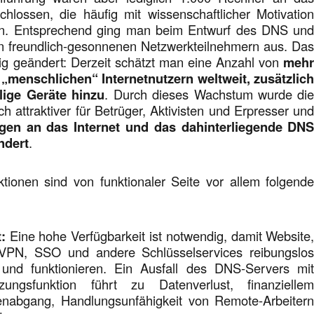
hlossen, die häufig mit wissenschaftlicher Motivatio
en. Entsprechend ging man beim Entwurf des DNS un
on freundlich-gesonnenen Netzwerkteilnehmern aus. Da
nig geändert: Derzeit schätzt man eine Anzahl von
meh
n „menschlichen“ Internetnutzern weltweit, zusätzlic
ige Geräte hinzu
. Durch dieses Wachstum wurde di
ch attraktiver für Betrüger, Aktivisten und Erpresser un
gen an das Internet und das dahinterliegende DN
ndert
.
tionen sind von funktionaler Seite vor allem folgend
:
Eine hohe Verfügbarkeit ist notwendig, damit Website
 VPN, SSO und andere Schlüsselservices reibungslo
 und funktionieren. Ein Ausfall des DNS-Servers mi
zungsfunktion führt zu Datenverlust, finanzielle
nabgang, Handlungsunfähigkeit von Remote-Arbeiter