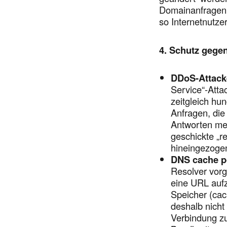
Domainanfragen 
so Internetnutze
4. Schutz gege
DDoS-Attack
Service“-Atta
zeitgleich hu
Anfragen, die
Antworten meh
geschickte „re
hineingezoge
DNS cache p
Resolver vorg
eine URL aufz
Speicher (ca
deshalb nicht
Verbindung zu