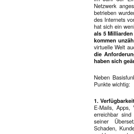
Netzwerk angesc
betrieben wurd
des Internets v
hat sich ein we
als 5 Milliarde
kommen unzähl
virtuelle Welt au
die Anforderun
haben sich geä
Neben Basisfunk
Punkte wichtig:
1. Verfügbarkeit
E-Mails, Apps,
erreichbar sind
seiner Überset
Schaden, Kunde