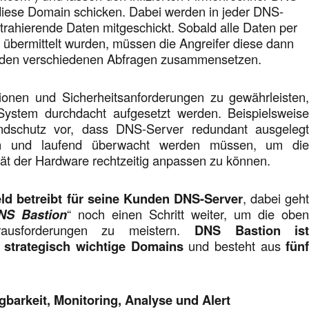
diese Domain schicken. Dabei werden in jeder DNS-
trahierende Daten mitgeschickt. Sobald alle Daten per
bermittelt wurden, müssen die Angreifer diese dann
 den verschiedenen Abfragen zusammensetzen.
onen und Sicherheitsanforderungen zu gewährleisten
System durchdacht aufgesetzt werden. Beispielsweis
undschutz vor, dass DNS-Server redundant ausgeleg
 und laufend überwacht werden müssen, um di
ät der Hardware rechtzeitig anpassen zu können.
d betreibt für seine Kunden DNS-Server
, dabei geh
NS Bastion
“ noch einen Schritt weiter, um die obe
rausforderungen zu meistern.
DNS Bastion is
 strategisch wichtige Domains
und besteht aus
fün
ügbarkeit, Monitoring, Analyse und Alert