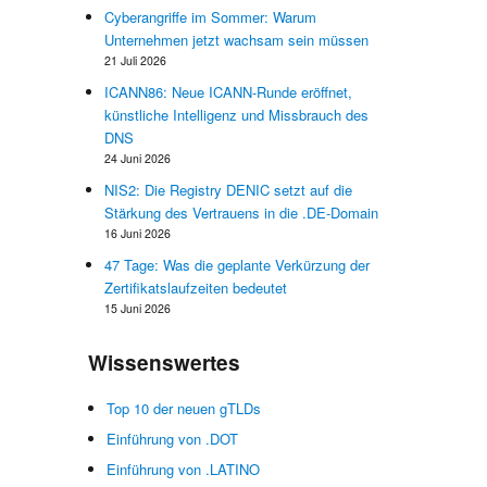
Cyberangriffe im Sommer: Warum
Unternehmen jetzt wachsam sein müssen
21 Juli 2026
ICANN86: Neue ICANN-Runde eröffnet,
künstliche Intelligenz und Missbrauch des
DNS
24 Juni 2026
NIS2: Die Registry DENIC setzt auf die
Stärkung des Vertrauens in die .DE-Domain
16 Juni 2026
47 Tage: Was die geplante Verkürzung der
-
Zertifikatslaufzeiten bedeutet
n
15 Juni 2026
t
n
Wissenswertes
s
r
Top 10 der neuen gTLDs
Einführung von .DOT
Einführung von .LATINO
s