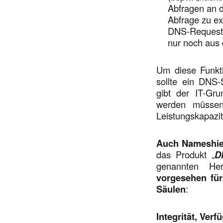
Abfragen an 
Abfrage zu ex
DNS-Request ü
nur noch aus
Um diese Funkti
sollte ein DNS-
gibt der IT-Gr
werden müssen
Leistungskapazit
Auch Nameshiel
das Produkt „
D
genannten He
vorgesehen für
Säulen
:
Integrität, Verf