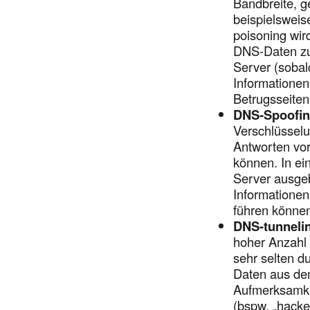
Bandbreite, 
beispielswei
poisoning wir
DNS-Daten zu
Server (sobal
Informationen
Betrugsseiten
DNS-Spoofin
Verschlüsselu
Antworten vor
können. In ei
Server ausgeb
Informationen
führen könne
DNS-tunneli
hoher Anzahl
sehr selten d
Daten aus dem
Aufmerksamkei
(bspw. „hacke