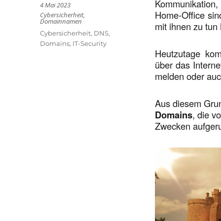
Kommunikation,
Veröffentlicht
4 Mai 2023
am
Home-Office sind
Kategorien
Cybersicherheit
,
Domainnamen
mit ihnen zu tun 
Schlagwörter
Cybersicherheit
,
DNS
,
Domains
,
IT-Security
Heutzutage kom
über das Intern
melden oder auch
Aus diesem Grun
Domains
, die v
Zwecken aufgeru