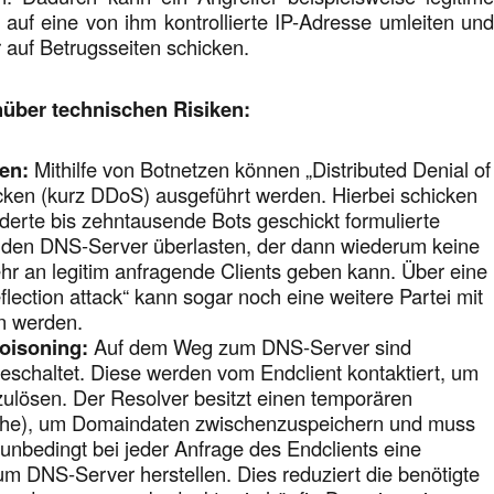
auf eine von ihm kontrollierte IP-Adresse umleiten un
r auf Betrugsseiten schicken.
nüber technischen Risiken:
en:
Mithilfe von Botnetzen können „Distributed Denial of
cken (kurz DDoS) ausgeführt werden. Hierbei schicken
nderte bis zehntausende Bots geschickt formulierte
 den DNS-Server überlasten, der dann wiederum keine
r an legitim anfragende Clients geben kann. Über eine
flection attack“ kann sogar noch eine weitere Partei mit
n werden.
oisoning:
Auf dem Weg zum DNS-Server sind
eschaltet. Diese werden vom Endclient kontaktiert, um
ulösen. Der Resolver besitzt einen temporären
che), um Domaindaten zwischenzuspeichern und muss
 unbedingt bei jeder Anfrage des Endclients eine
m DNS-Server herstellen. Dies reduziert die benötigte