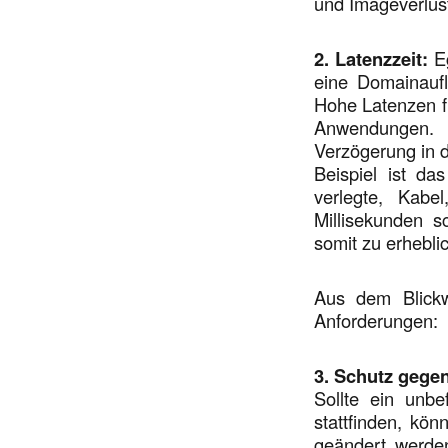
und Imageverlus
2. Latenzzeit:
Eg
eine Domainaufl
Hohe Latenzen f
Anwendungen. 
Verzögerung in d
Beispiel ist d
verlegte, Kab
Millisekunden s
somit zu erhebli
Aus dem Blickw
Anforderungen:
3. Schutz gegen
Sollte ein unbe
stattfinden, kö
geändert werden