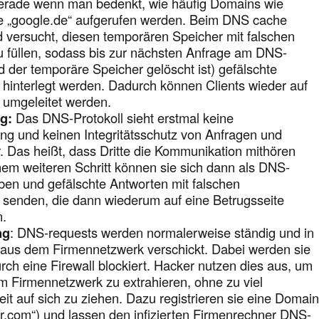
gerade wenn man bedenkt, wie häufig Domains wie
se „google.de“ aufgerufen werden. Beim DNS cache
d versucht, diesen temporären Speicher mit falschen
 füllen, sodass bis zur nächsten Anfrage am DNS-
d der temporäre Speicher gelöscht ist) gefälschte
 hinterlegt werden. Dadurch können Clients wieder auf
 umgeleitet werden.
g:
Das DNS-Protokoll sieht erstmal keine
ng und keinen Integritätsschutz von Anfragen und
. Das heißt, dass Dritte die Kommunikation mithören
nem weiteren Schritt können sie sich dann als DNS-
en und gefälschte Antworten mit falschen
 senden, die dann wiederum auf eine Betrugsseite
n.
ng
: DNS-requests werden normalerweise ständig und in
 aus dem Firmennetzwerk verschickt. Dabei werden sie
urch eine Firewall blockiert. Hacker nutzen dies aus, um
 Firmennetzwerk zu extrahieren, ohne zu viel
t auf sich zu ziehen. Dazu registrieren sie eine Domai
r.com“) und lassen den infizierten Firmenrechner DNS-