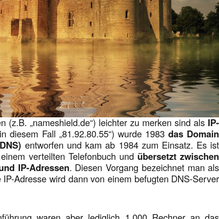
(z.B. „nameshield.de“) leichter zu merken sind als
IP
in diesem Fall „81.92.80.55“) wurde 1983
das Domai
(DNS)
entworfen und kam ab 1984 zum Einsatz. Es is
t einem verteilten Telefonbuch und
übersetzt zwische
nd IP-Adressen
. Diesen Vorgang bezeichnet man al
ie IP-Adresse wird dann von einem befugten DNS-Serve
nführung waren aber lediglich 1.000 Rechner an da