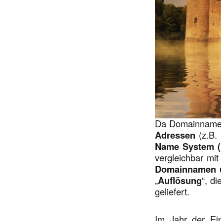
Da Domainnamen 
Adressen
(z.B. 
Name System 
vergleichbar mi
Domainnamen u
„
Auflösung
“, d
geliefert.
Im Jahr der Ei