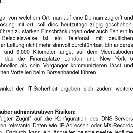
t.
al von welchem Ort man auf eine Domain zugreift un
ösung initiiert, soll dies heutzutage zügig geschehen
ühren zu starken Einschränkungen oder auch Fehlern i
Beispielsweise ist ein Telefonat mit deutliche
er Leitung nicht mehr sinnvoll durchführbar. Ein andere
as rund 6.000 Kilometer lange, auf dem Meeresbode
el, das die Finanzplätze London und New York 
chneller als sein Vorgänger kommunizieren lässt un
chen Vorteilen beim Börsenhandel führen.
inkel der IT-Sicherheit ergeben sich zudem weiter
über administrativen Risiken:
fugter Zugriff auf die Konfiguration des DNS-Server
nnen relevante Daten wie IP-Adressen oder MX-Record
. Dadurch kann ein Angreifer beispielsweise legitim