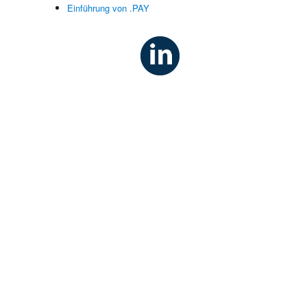
Einführung von .PAY
n
d
s
r
h
e
d
S
e
,
s
t
m
n