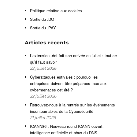
t
.
Politique relative aux cookies
r
Sortie du .DOT
Sortie du .PAY
e
Articles récents
L’extension .dot fait son arrivée en juillet : tout ce
qu’il faut savoir
s
22 juillet 2026
Cyberattaques estivales : pourquoi les
entreprises doivent être préparées face aux
s
cybermenaces cet été ?
s
22 juillet 2026
Retrouvez-nous à la rentrée sur les événements
incontournables de la Cybersécurité
21 juillet 2026
ICANN86 : Nouveau round ICANN ouvert,
intelligence artificielle et abus du DNS
0