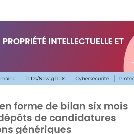
 PROPRIÉTÉ INTELLECTUELLE ET
omaine
TLDs/New gTLDs
Cybersécurité
Prote
n forme de bilan six mois
 dépôts de candidatures
ons génériques