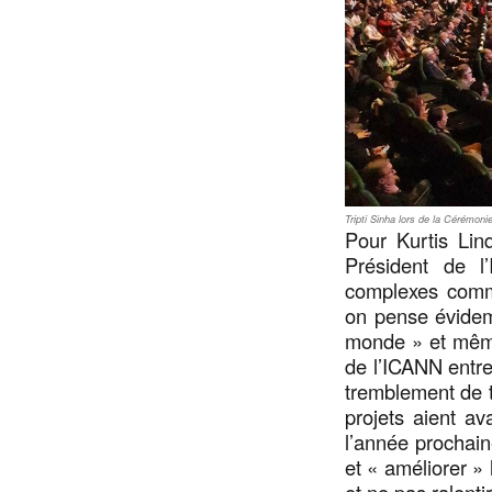
Tripti Sinha lors de la Cérémon
Pour Kurtis Lin
Président de 
complexes comm
on pense évidemm
monde » et même
de l’ICANN entre
tremblement de te
projets aient av
l’année prochain
et « améliorer » 
et ne pas ralent