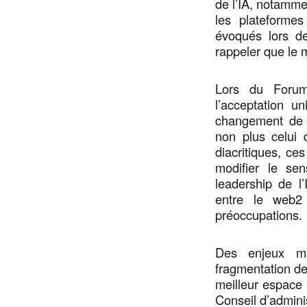
de l’IA, notamme
les plateformes
évoqués lors d
rappeler que le m
Lors du Forum
l’acceptation u
changement de p
non plus celui d
diacritiques, c
modifier le se
leadership de l
entre le web2
préoccupations.
Des enjeux mu
fragmentation de 
meilleur espace 
Conseil d’adminis