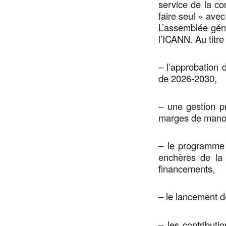
service de la c
faire seul » ave
L’assemblée géné
l’ICANN. Au titre 
– l’approbation 
de 2026-2030,
– une gestion p
marges de man
– le programme 
enchères de la 
financements,
– le lancement de
– les contribut