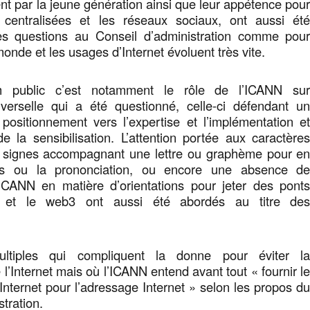
nt par la jeune génération ainsi que leur appétence pou
 centralisées et les réseaux sociaux, ont aussi ét
es questions au Conseil d’administration comme pou
onde et les usages d’Internet évoluent très vite.
 public c’est notamment le rôle de l’ICANN su
niverselle qui a été questionné, celle-ci défendant u
ositionnement vers l’expertise et l’implémentation e
e la sensibilisation. L’attention portée aux caractère
es signes accompagnant une lettre ou graphème pour e
ns ou la prononciation, ou encore une absence d
’ICANN en matière d’orientations pour jeter des pont
 et le web3 ont aussi été abordés au titre de
ltiples qui compliquent la donne pour éviter l
l’Internet mais où l’ICANN entend avant tout « fournir l
Internet pour l’adressage Internet » selon les propos d
tration.