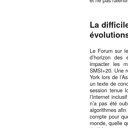
La diffici
évolution
Le Forum sur les
d’horizon des é
impacter les mi
SMSI+20. Une ré
York lors de l’A
un texte de con
session tenue l
l’Internet inclus
n’a pas été oub
algorithmes afin
compte pour que
monde, quelle qu