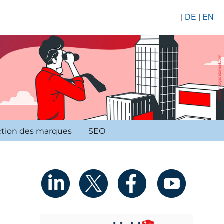
|
DE
|
EN
ction des marques
SEO