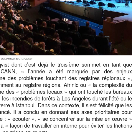
ie d’ouverture de l’ICANN84
qvist dont c’est déjà le troisième sommet en tant qu
l’ICANN, « l’année a été marquée par des enjeu
e des problèmes touchant des registres régionaux »
ent au registre régional Afrinic ou « la complexité d
 des « problèmes locaux » qui ont touché les bureau
 les incendies de forêts à Los Angeles durant l’été ou l
rre à Istanbul. Dans ce contexte, il s’est félicité que le
ancé. Il a conclu en donnant ses axes prioritaires pou
e : « écouter », « se concentrer sur la mise en œuvre 
la « façon de travailler en interne pour éviter les friction
ir les mises en œuvre ».