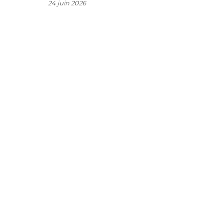
24 juin 2026
s
s
r
x