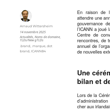
En raison de l
attendre une ann
gouvernance de
Auteur
Arnaud Wittersheim
l’ICANN a joué l
Publié
14 novembre 2025
Centre de conv
le
Catégories
Actualités
,
Noms de domaine
,
rencontres, de t
TLDs/New gTLDs
annuel de l’orga
Étiquettes
.brand
,
.marque
,
dot
de nouvelles ext
brand
,
ICANN84
Une cérém
bilan et d
Lors de la Cérém
d’administratio
cher aux irlanda