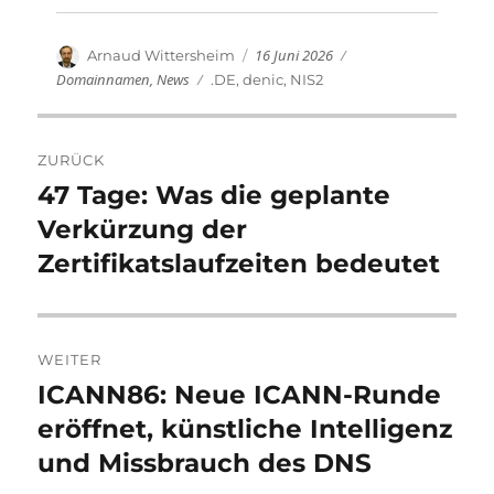
Veröffentlicht
Kategorien
Autor
16 Juni 2026
Arnaud Wittersheim
am
Domainnamen
,
News
Schlagwörter
.DE
,
denic
,
NIS2
Beitragsnavigation
ZURÜCK
47 Tage: Was die geplante
Vorheriger
Beitrag:
Verkürzung der
Zertifikatslaufzeiten bedeutet
WEITER
ICANN86: Neue ICANN-Runde
Nächster
Beitrag:
eröffnet, künstliche Intelligenz
und Missbrauch des DNS