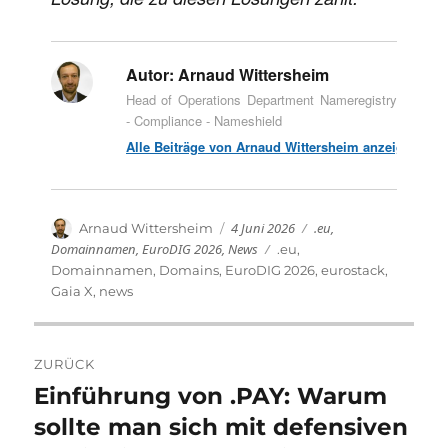
Autor:
Arnaud Wittersheim
Head of Operations Department Nameregistry
- Compliance - Nameshield
Alle Beiträge von Arnaud Wittersheim anzeigen
Veröffentlicht
Kategorien
Autor
4 Juni 2026
.eu
,
Arnaud Wittersheim
am
Domainnamen
,
EuroDIG 2026
,
News
Schlagwörter
.eu
,
Domainnamen
,
Domains
,
EuroDIG 2026
,
eurostack
,
Gaia X
,
news
Beitragsnavigation
ZURÜCK
Einführung von .PAY: Warum
Vorheriger
Beitrag:
sollte man sich mit defensiven